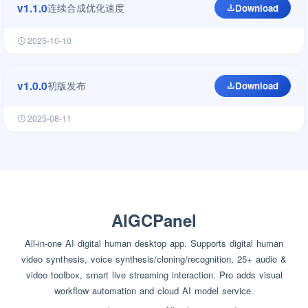
v1.1.0
连续合成优化速度
Download
2025-10-10
v1.0.0
初版发布
Download
2025-08-11
AIGCPanel
All-in-one AI digital human desktop app. Supports digital human
video synthesis, voice synthesis/cloning/recognition, 25+ audio &
video toolbox, smart live streaming interaction. Pro adds visual
workflow automation and cloud AI model service.