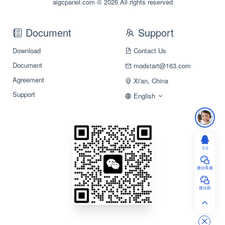
aigcpanel.com © 2026 All rights reserved
Document
Support
Download
Contact Us
Document
modstart@163.com
Agreement
Xi'an, China
Support
English
ＱＱ
微信客服
微信群