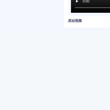
原始视频
v1.1.0
连续合成优化速度
2026-07-28
v0.2.0
常规优化
2025-07-07
v0.1.0
优化版
2025-06-16