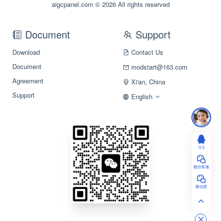
aigcpanel.com © 2026 All rights reserved
Document
Support
Download
Contact Us
Document
modstart@163.com
Agreement
Xi'an, China
Support
English
ＱＱ
微信客服
微信群