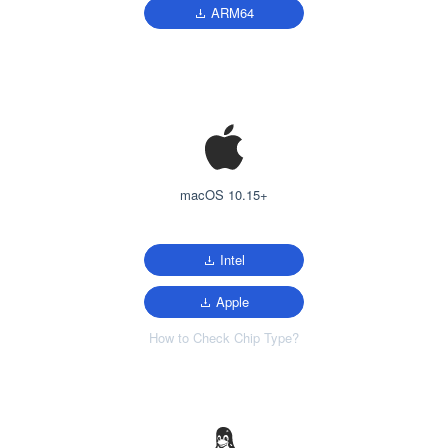
ARM64
macOS 10.15+
Intel
Apple
How to Check Chip Type?