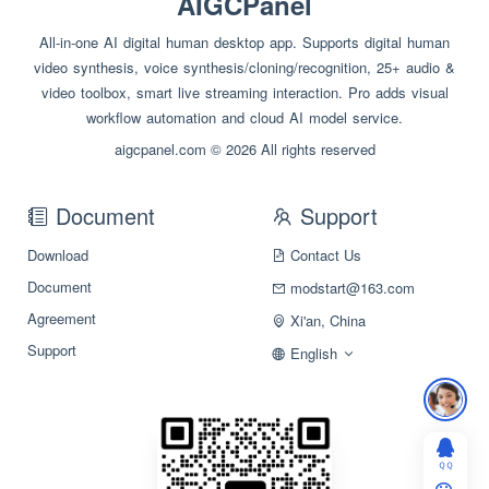
AIGCPanel
All-in-one AI digital human desktop app. Supports digital human
video synthesis, voice synthesis/cloning/recognition, 25+ audio &
video toolbox, smart live streaming interaction. Pro adds visual
workflow automation and cloud AI model service.
aigcpanel.com © 2026 All rights reserved
Document
Support
Download
Contact Us
Document
modstart@163.com
Agreement
Xi'an, China
Support
English
ＱＱ