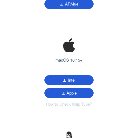
ARM64
macOS 10.15+
Intel
Apple
How to Check Chip Type?