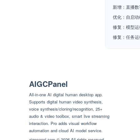
新增：直播数
优化：自启动
修复：模型运
修复：任务运
AIGCPanel
All-in-one AI digital human desktop app.
Supports digital human video synthesis,
voice synthesis/cloning/recognition, 25+
audio & video toolbox, smart live streaming
interaction. Pro adds visual workflow
automation and cloud AI model service.
aigcpanel.com © 2026 All rights reserved