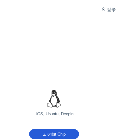
登录
UOS, Ubuntu, Deepin
64bit Chip