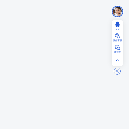
ＱＱ
微信客服
微信群
AIGCPanel
一站式 AI 数字人桌面应用，支持数字人视频合成、语音合成/克隆/识