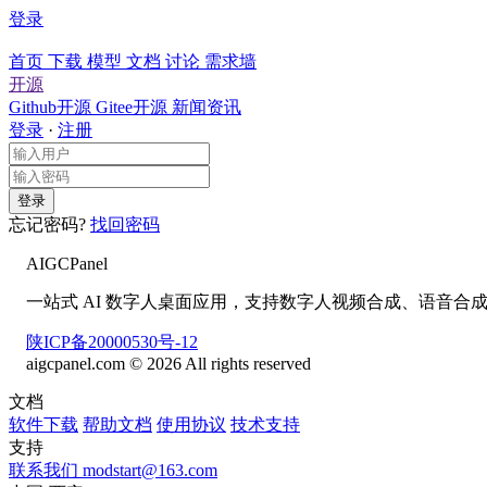
登录
首页
下载
模型
文档
讨论
需求墙
开源
Github开源
Gitee开源
新闻资讯
登录
·
注册
登录
忘记密码?
找回密码
AIGCPanel
一站式 AI 数字人桌面应用，支持数字人视频合成、语音合成/
陕ICP备20000530号-12
aigcpanel.com © 2026 All rights reserved
文档
软件下载
帮助文档
使用协议
技术支持
支持
联系我们
modstart@163.com