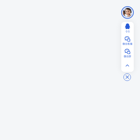
ＱＱ
微信客服
微信群
AIGCPanel
一站式 AI 数字人桌面应用，支持数字人视频合成、语音合成/克隆/识