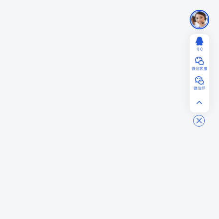
ＱＱ
微信客服
微信群
AIGCPanel
一站式 AI 数字人桌面应用，支持数字人视频合成、语音合成/克隆/识