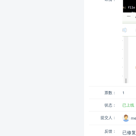
票数：
1
状态：
已上线
提交人：
me
反馈：
已修复