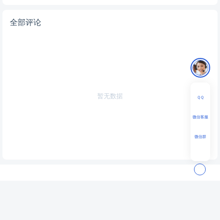
全部评论
暂无数据
ＱＱ
微信客服
微信群
AIGCPanel
一站式 AI 数字人桌面应用，支持数字人视频合成、语音合成/克隆/识