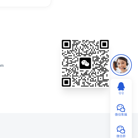
om
ＱＱ
微信客服
微信群