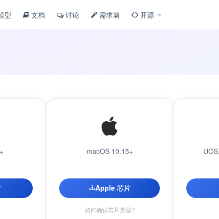
模型
文档
讨论
需求墙
开源
+
macOS 10.15+
UOS,
片
Apple 芯片
如何确认芯片类型?