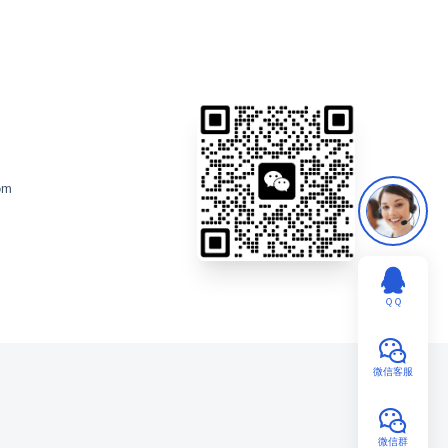
om
ＱＱ
微信客服
微信群