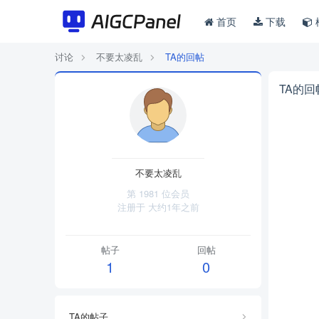
首页
下载
讨论
不要太凌乱
TA的回帖
TA的回
不要太凌乱
第 1981 位会员
注册于
大约1年之前
帖子
回帖
1
0
TA的帖子