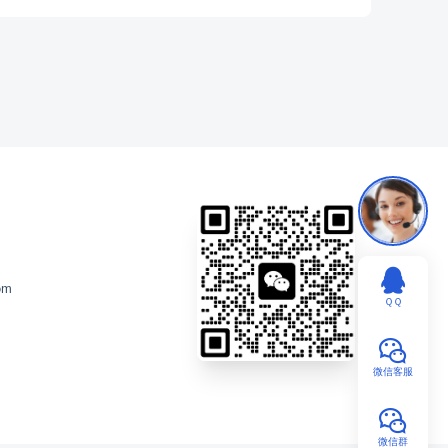
om
ＱＱ
微信客服
微信群