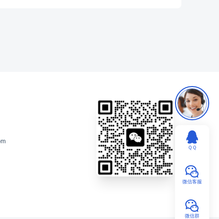
om
ＱＱ
微信客服
微信群