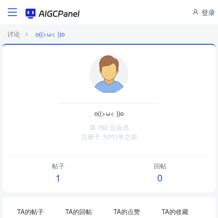
登录
讨论
o((>ω< ))o
o((>ω< ))o
第 792 位会员
注册于
大约1年之前
帖子
回帖
1
0
TA的帖子
TA的回帖
TA的点赞
TA的收藏