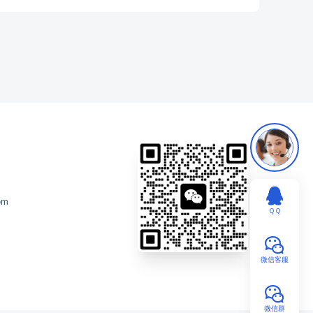
om
ＱＱ
微信客服
微信群