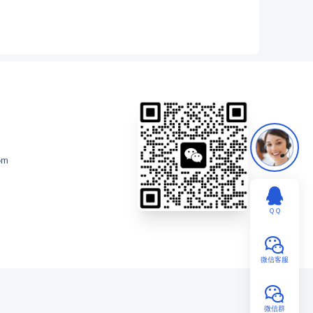
om
ＱＱ
微信客服
微信群