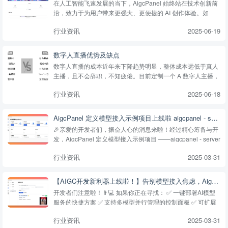
在人工智能飞速发展的当下，AigcPanel 始终站在技术创新前
沿，致力于为用户带来更强大、更便捷的 AI 创作体验。如
今，AigcPanel 正式上线 Coze，这一重大更新将为平台注入
行业资讯
2025-06-19
全新活力，解锁前所未有的创作可能。
数字人直播优势及缺点
数字人直播的成本近年来下降趋势明显，整体成本远低于真人
主播，且不会辞职，不知疲倦。目前定制一个 A 数字人主播，
最低每月费用仅数百元左右，还可以自由选择形象，
行业资讯
2025-06-18
AigcPanel 定义模型接入示例项目上线啦 aigcpanel - server - demo
🎉亲爱的开发者们，振奋人心的消息来啦！经过精心筹备与开
发，AigcPanel 定义模型接入示例项目 ——aigcpanel - server
- demo 正式上线！这一项目的推出，将为广大对 AIGC 领域满
行业资讯
2025-03-31
怀热忱的开发者们，开辟全新的探索路径...
【AIGC开发新利器上线啦！】告别模型接入焦虑，AigcPanel定义模型接入示例项目正式开源！
开发者们注意啦！👨💻 如果你正在寻找： ✅ 一键部署AI模型
服务的快捷方案 ✅ 支持多模型并行管理的控制面板 ✅ 可扩展
的API接口开发模板 👉 现在有了开箱即用的解决方案——
行业资讯
2025-03-31
aigcpanel-server-demo！