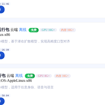
3:11:46
d
键运行包
云端
离线
免费
GPU 16G+
内存 16G+
ux-x86
步模型，基于潜在扩散模型，实现高精度口型对齐
1:26:39
d
行包
云端
离线
免费
GPU 8G+
内存 16G+
cOS-Apple
Linux-x86
步模型，适用于任意身份、语音与语言
1:58:04
d