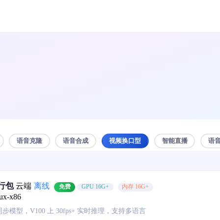
语音克隆
语音合成
视频换口型
智能直播
语
运行包
云端
离线
免费
GPU 16G+
内存 16G+
ux-x86
型，V100 上 30fps+ 实时推理，支持多语言