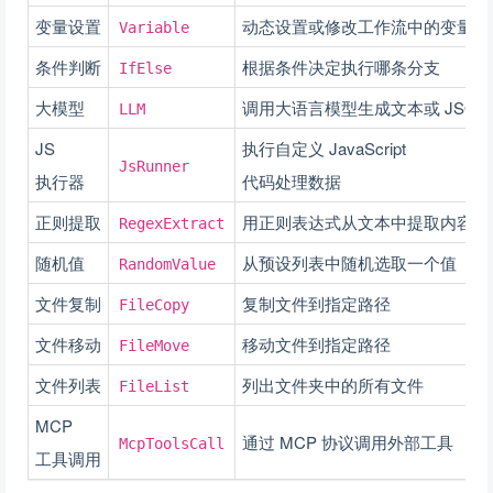
变量设置
动态设置或修改工作流中的变量值
Variable
条件判断
根据条件决定执行哪条分支
IfElse
大模型
调用大语言模型生成文本或 JSON
LLM
JS
执行自定义 JavaScript
JsRunner
执行器
代码处理数据
正则提取
用正则表达式从文本中提取内容
RegexExtract
随机值
从预设列表中随机选取一个值
RandomValue
文件复制
复制文件到指定路径
FileCopy
文件移动
移动文件到指定路径
FileMove
文件列表
列出文件夹中的所有文件
FileList
MCP
通过 MCP 协议调用外部工具
McpToolsCall
工具调用