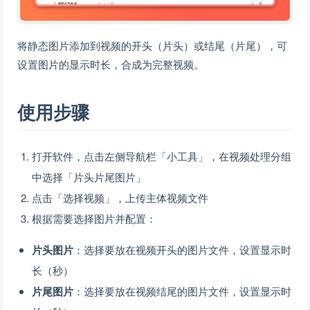
将静态图片添加到视频的开头（片头）或结尾（片尾），可
设置图片的显示时长，合成为完整视频。
使用步骤
打开软件，点击左侧导航栏「小工具」，在视频处理分组
中选择「片头片尾图片」
点击「选择视频」，上传主体视频文件
根据需要选择图片并配置：
片头图片
：选择要放在视频开头的图片文件，设置显示时
长（秒）
片尾图片
：选择要放在视频结尾的图片文件，设置显示时